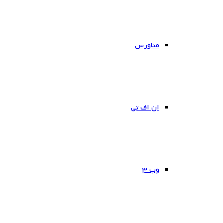
متاورس
ان اف تی
وب ۳