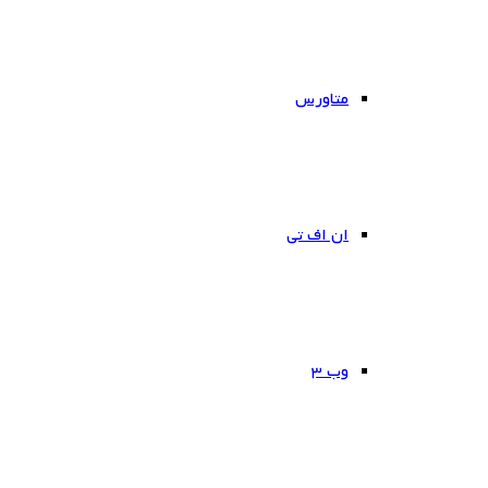
متاورس
ان اف تی
وب ۳