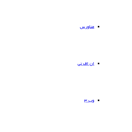
متاورس
ان اف تی
وب ۳