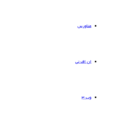
متاورس
ان اف تی
وب ۳