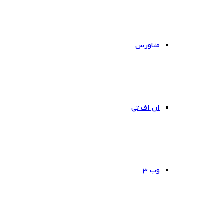
متاورس
ان اف تی
وب ۳