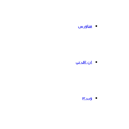
متاورس
ان اف تی
وب ۳