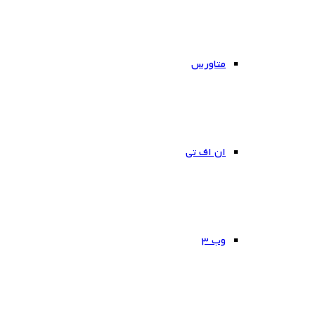
متاورس
ان اف تی
وب ۳