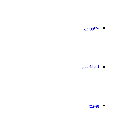
متاورس
ان اف تی
وب ۳