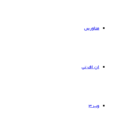
متاورس
ان اف تی
وب ۳