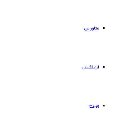
متاورس
ان اف تی
وب ۳