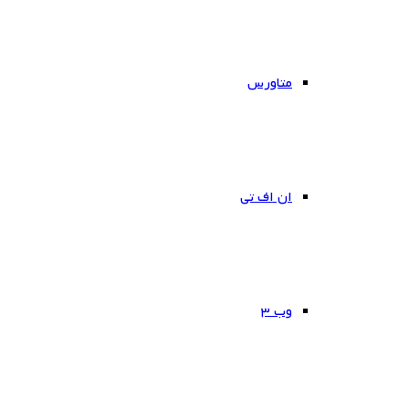
متاورس
ان اف تی
وب ۳