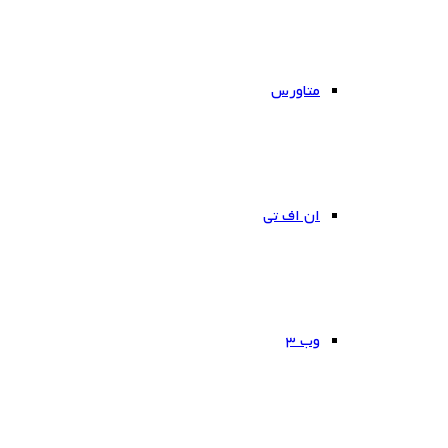
متاورس
ان اف تی
وب ۳