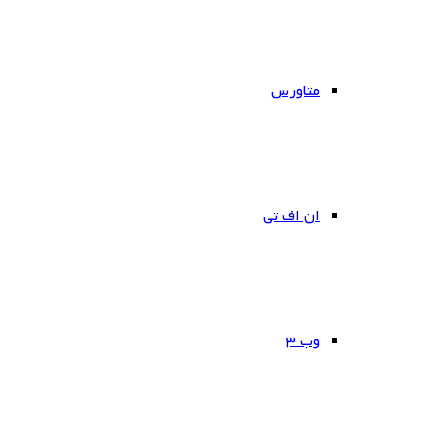
متاورس
ان اف تی
وب ۳