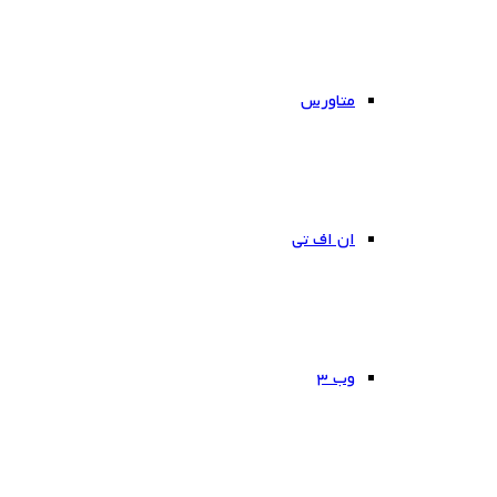
متاورس
ان اف تی
وب ۳