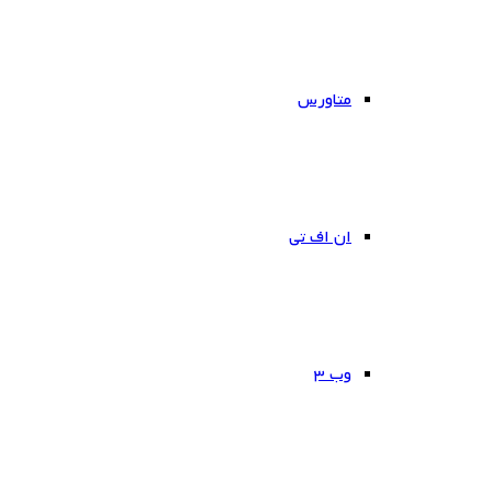
متاورس
ان اف تی
وب ۳