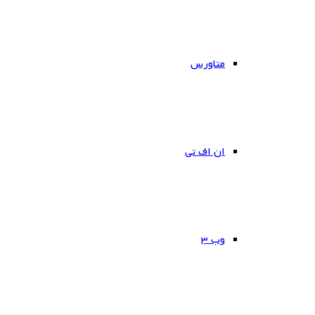
متاورس
ان اف تی
وب ۳