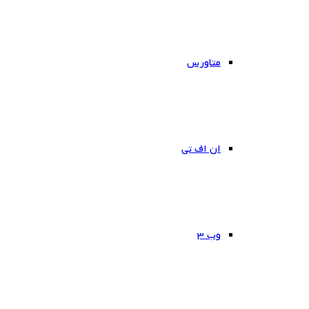
متاورس
ان اف تی
وب ۳