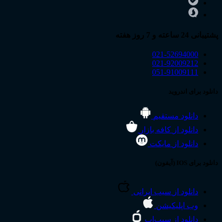
پشتیبانی 24 ساعته و 7 روز هفته
021-52694000
021-92009212
051-91009111
دانلود برای اندروید
دانلود مستقیم
دانلود از
کافه بازار
دانلود از
مایکت
دانلود برای IOS (آیفون)
دانلود از
سیب ایرانی
وب اپلیکیشن
دانلود از
سیب‌اپ