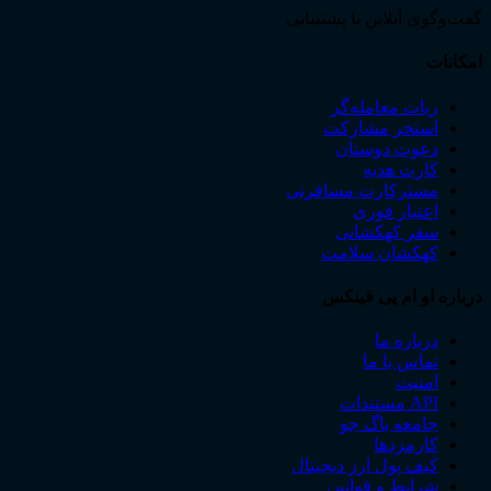
گفت‌وگوی آنلاین با پشتیبانی
امکانات
ربات معامله‌گر
استخر مشارکت
دعوت دوستان
کارت هدیه
مسترکارت مسافرتی
اعتبار فوری
سفر کهکشانی
کهکشان سلامت
درباره او ام پی فینکس
درباره ما
تماس با ما
امنیت
API مستندات
جامعه باگ جو
کارمزدها
کیف پول ارز دیجیتال
شرایط و قوانین