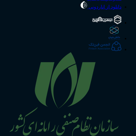
دانلود از
اناردونی