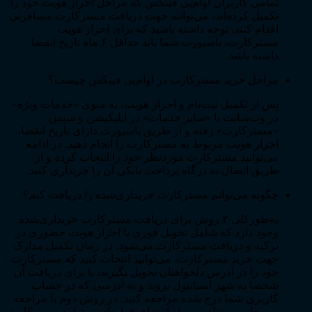
تمامی کاربران اوام‌پی فینکس که مراحل احراز هویت خود را
تکمیل کرده‌اند، می‌توانند جهت دریافت مسترکارت مسافرتی
اقدام کنند. توجه داشته باشید که برای احراز هویت
مسترکارت، پاسپورت شما باید حداقل ۶ ماه تاریخ انقضا
داشته باشد.
مراحل خرید مسترکارت در اوام‌پی فینکس چیست؟
پس از تکمیل ثبت‌نام و احراز هویت، به منوی «خدمات ویژه»
در وب‌سایت یا «سایر خدمات» در اپلیکیشن و سپس
«مسترکارت» رفته و از طریق پاسپورت دارای تاریخ انقضا،
احراز هویت مربوط به مسترکارت را انجام دهید. در ادامه
می‌توانید مسترکارت موردنظر خود را انتخاب کرده و از
طریق اتصال به درگاه پرداخت بانکی آن را خریداری کنید.
چگونه می‌توانم مسترکارت خریداری‌شده را دریافت کنم؟
به‌طورکلی ۲ روش برای دریافت مسترکارت خریداری‌شده
وجود دارد که شامل تحویل فوری یا احراز هویت حضوری در
ترکیه و دریافت مسترکارت می‌شود. در زمان تکمیل مدارک
جهت خرید مسترکارت، می‌توانید انتخاب کنید که مسترکارت
خود را در آدرس دلخواهتان تحویل بگیرید، یا برای دریافت آن
شخصا به شهر استانبول بروید و به آدرسی که در حساب
کاربری شما درج شده مراجعه کنید. در روش دوم با مراجعه
به محل مربوطه، پس از امضای قرارداد می‌توانید مسترکارت