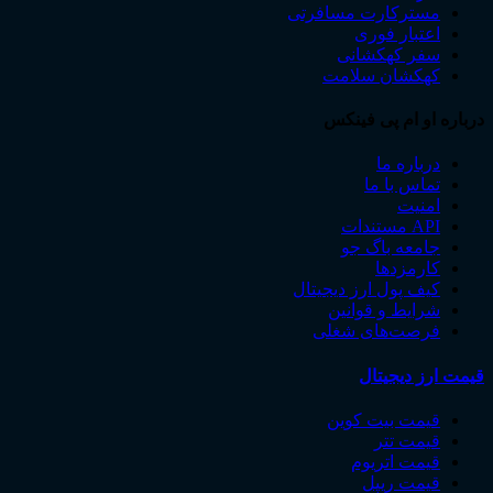
مسترکارت مسافرتی
اعتبار فوری
سفر کهکشانی
کهکشان سلامت
درباره او ام پی فینکس
درباره ما
تماس با ما
امنیت
API مستندات
جامعه باگ جو
کارمزدها
کیف پول ارز دیجیتال
شرایط و قوانین
فرصت‌های شغلی
قیمت ارز دیجیتال
قیمت بیت ‌کوین
قیمت تتر
قیمت اتریوم
قیمت ریپل