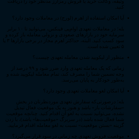
وثیقه، وکالت خرید یا فروش رمزارز مدنظر خود را دریافت
کنید.
آیا امکان استفاده از اهرم (لورج) در معاملات وجود دارد؟
بله؛ در معاملات تعهدی او‌ام‌پی فینکس، می‌توانید تا ۱۰ برابر
سرمایه خود در بازارهای صعودی و نزولی معامله باز کرده و
سود کسب کنید. البته، حداکثر اهرم مجاز در برخی بازارها ۳ یا
۵ تعیین شده است.
منظور از لیکویید شدن معامله تعهدی چیست؟
زمانی که یک معامله تعهدی وارد ضرر شود و ۹۹ درصد از
وجه تضمین شما را مصرف کند، تمام معامله لیکویید شده و
به‌طور خودکار به پایان می‌رسد.
آیا امکان لغو معاملات تعهدی وجود دارد؟
بله؛ درصورتی‌که سفارش تعهدی موردنظرتان در بخش
«سفارشات باز» باشد و هنوز به یک موقعیت فعال تبدیل
نشده، می‌توانید نسبت به لغو آن اقدام کنید. چنانچه موقعیت
شما فعال شده باشد (در سربرگ «موقعیت‌ها» باشد)، با زدن
گزینه «بستن موقعیت» نسبت به لغو معامله اقدام فرمایید.
موقعیت فروش تعهدی چه زمانی در سود قرار می‌گیرد؟