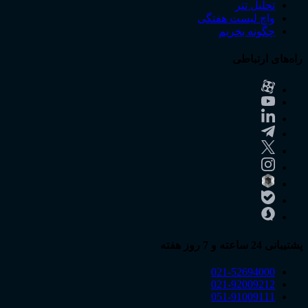
تحلیل تتر
واچ لیست هفتگی
چگونه بخریم
راه‌های ارتباطی
پشتیبانی 24 ساعته و 7 روز هفته
021-52694000
021-92009212
051-91009111