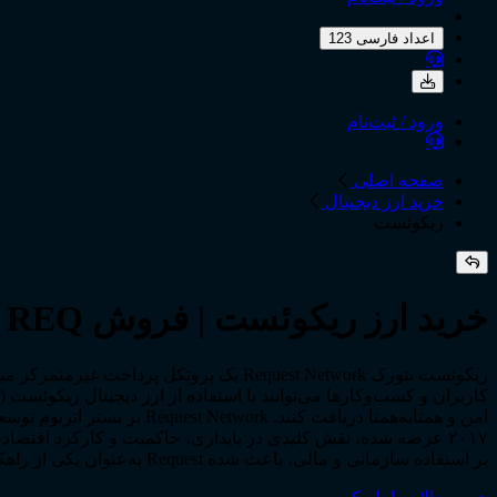
اعداد فارسی 123
ورود / ثبت‌نام
صفحه اصلی
خرید ارز دیجیتال
ریکوئست
خرید ارز ریکوئست | فروش REQ | مشاهده نمودار قیمت ریکوئست
ریکوئست نتورک Request Network یک پرو
۲۰۱۷ عرضه شده، نقش کلیدی در پایداری، حاکمیت و کارکرد اقتصا
بر استفاده سازمانی و مالی، باعث شده Request به‌عنوان یکی از راهکارهای جدی پرداخت غیرمتمرکز در اکوسیستم وب۳ شناخته شود.