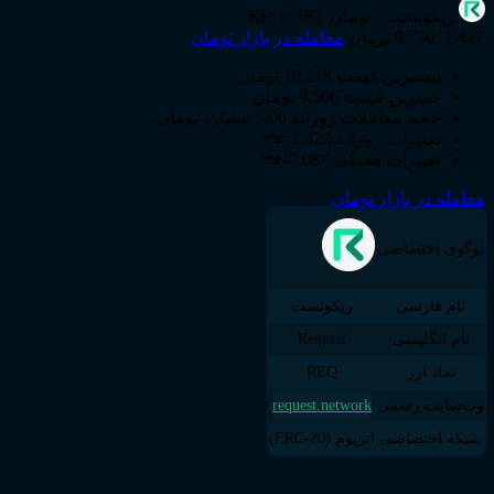
ریکوئست
/ تومان
REQ / IRT
-1.42٪
9,730 تومان
معامله در بازار تومان
بیشترین قیمت
10,218 تومان
کمترین قیمت
9,506 تومان
حجم معاملات روزانه
5.06 میلیارد تومان
تغییرات روزانه
-1.42٪
تغییرات هفتگی
-9.08٪
معامله در بازار تومان
لوگوی اختصاصی
نام فارسی
ریکوئست
نام انگلیسی
Request
نماد ارز
REQ
وب‌سایت رسمی
request.network
شبکه اختصاصی
اتریوم (ERC-20)