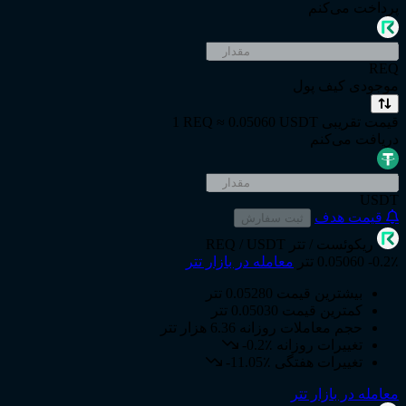
پرداخت می‌کنم
REQ
موجودی کیف پول
قیمت تقریبی
1 REQ ≈ 0.05060 USDT
دریافت می‌کنم
USDT
قیمت هدف
ثبت سفارش
ریکوئست
/ تتر
REQ / USDT
-0.2٪
0.05060 تتر
معامله در بازار تتر
بیشترین قیمت
0.05280 تتر
کمترین قیمت
0.05030 تتر
حجم معاملات روزانه
6.36 هزار تتر
تغییرات روزانه
-0.2٪
تغییرات هفتگی
-11.05٪
معامله در بازار تتر