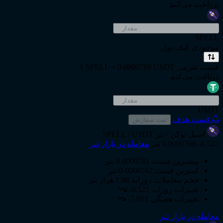
پرداخت می‌کنم
SPELL
موجودی کیف پول
قیمت تقریبی
1 SPELL ≈ 0.0000769 USDT
دریافت می‌کنم
USDT
قیمت هدف
ثبت سفارش
اسپل توکن
/ تتر
SPELL / USDT
-0.52٪
0.0000768 تتر
معامله در بازار تتر
بیشترین قیمت
0.0000781 تتر
کمترین قیمت
0.0000762 تتر
حجم معاملات روزانه
1.88 هزار تتر
تغییرات روزانه
-0.52٪
تغییرات هفتگی
-7.01٪
معامله در بازار تتر