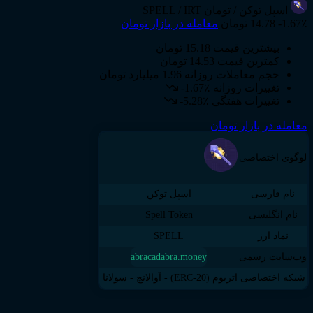
اسپل توکن
/ تومان
SPELL / IRT
-1.67٪
14.78 تومان
معامله در بازار تومان
بیشترین قیمت
15.18 تومان
کمترین قیمت
14.53 تومان
حجم معاملات روزانه
1.96 میلیارد تومان
تغییرات روزانه
-1.67٪
تغییرات هفتگی
-5.28٪
معامله در بازار تومان
لوگوی اختصاصی
نام فارسی
اسپل توکن
نام انگلیسی
Spell Token
نماد ارز
SPELL
وب‌سایت رسمی
abracadabra.money
شبکه اختصاصی
اتریوم (ERC-20) - آوالانچ - سولانا