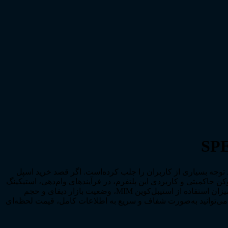
اسپل توکن (Spell Token) با نماد SPELL، یکی از توکن‌های مهم اکوسیستم دیفای است که به‌واسطه نقش کلیدی خود در پلتفرم Abracadabra توجه بسیاری از کاربران را جلب کرده‌است. اگر قصد خرید اسپل
قیق‌تر شما کمک کند. اسپل به‌عنوان توکن حاکمیتی و کاربردی این پلتفرم، در فرآیندهای وام‌دهی، استیکینگ
و مدیریت شبکه نقش اساسی دارد و همین موضوع آن را به گزینه‌ای جذاب برای معامله‌گران تبدیل می‌کند. قیمت ارز اسپل توکن تحت‌تأثیر میزان استفاده از استیبل‌کوین MIM، وضعیت بازار دیفای و حجم
حه می‌توانید به‌صورت شفاف و سریع به اطلاعات کامل، قیمت لحظه‌ای