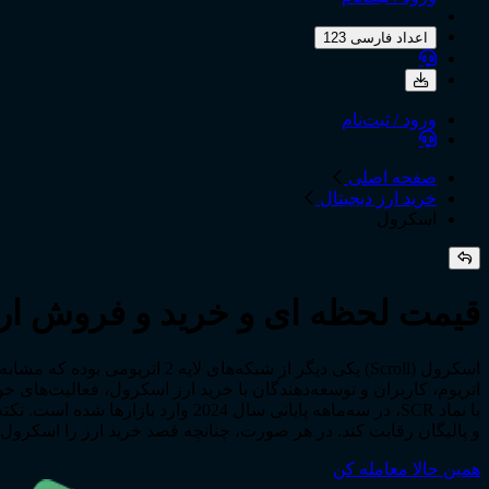
اعداد فارسی 123
ورود / ثبت‌نام
صفحه اصلی
خرید ارز دیجیتال
اسکرول
قیمت لحظه ای و خرید و فروش ارز دیج
اسکرول (Scroll) یکی دیگر از ش
و پالیگان رقابت کند. در هر صورت، چنانچه قصد خرید ارز را اسکرول د
همین حالا معامله کن