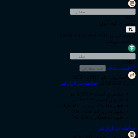
SCR
موجودی کیف پول
قیمت تقریبی
1 SCR ≈ 0.01935 USDT
دریافت می‌کنم
USDT
قیمت هدف
ثبت سفارش
اسکرول
/ تتر
SCR / USDT
-3.15٪
0.01932 تتر
معامله در بازار تتر
بیشترین قیمت
0.02016 تتر
کمترین قیمت
0.01919 تتر
حجم معاملات روزانه
5.91 هزار تتر
تغییرات روزانه
-3.15٪
تغییرات هفتگی
-6.06٪
معامله در بازار تتر
اسکرول
/ تومان
SCR / IRT