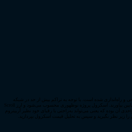
این بلاک‌چین طراحی و راه‌اندازی شده است. با توجه به تراکم بیش از حد در شبکه
اتریوم، کاربران و توسعه‌دهندگان با خرید ارز اسکرول، فعالیت‌های خود در شبکه اتریوم را به این پروتکل انتقال داده تا هزینه‌های مربوطه را پایین بیاورند. اسکرول پروژه نوظهوری محسوب می‌شود و ارز Scroll
پایانی سال 2024 وارد بازارها شده است. نکته مهم در رابطه با پتانسیل رشد قیمت ارز Scroll، عرضه کل 1 میلیارد واحدی آن بوده که یعنی می‌تواند به‌راحتی با رقبای خود نظیر آربیتروم
م را زیر نظر بگیرید و سپس به تحلیل قیمت اسکرول بپردازید.