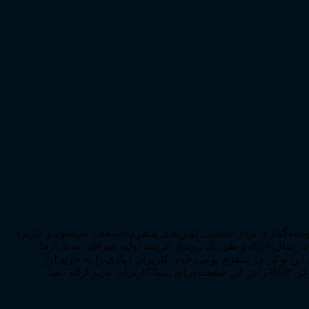
ر این اکوسیستم دارد؛ از این رمزارز، جهت وثیقه‌گذاری برای استیبل کوین‌های پلتفرم استفاده می‌شود و کاربرد
دیگر آن، ایفای نقش توکن حاکمیتی جهت عضویت در دائو و رأی‌دهی اعضا برای امور مدیریتی این پروژه و همچنین استیکینگ است. این توکن در سال 2019 و طی یک رویداد عرضه اولیه صرافی به بازارها
2021 به بالاترین حد خود رسید. برنامه‌های سوددهی این توکن در پلتفرم بومی خود، کاربران زیادی را به خرید ارز