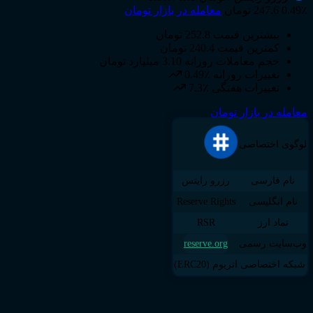
0.49٪
247.6 تومان
معامله در بازار تومان
بیشترین قیمت
252.8 تومان
کمترین قیمت
240.4 تومان
حجم معاملات روزانه
3.10 میلیارد تومان
تغییرات روزانه
0.49٪
تغییرات هفتگی
7.3٪
معامله در بازار تومان
لوگوی اختصاصی
نام فارسی
رزرو رایتس
نام انگلیسی
Reserve Rights
نماد ارز
RSR
وب‌سایت رسمی
reserve.org
شبکه اختصاصی
اتریوم (ERC20)