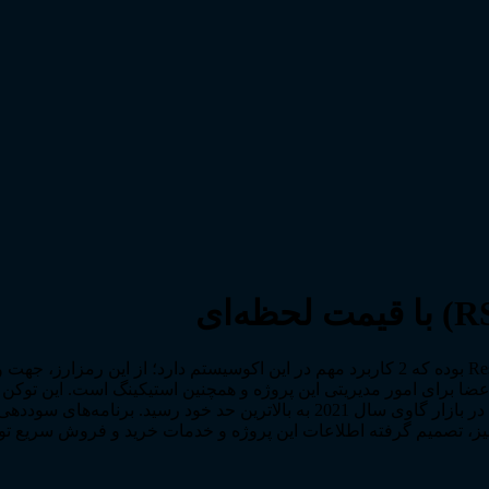
ارز دیجیتال رزرو رایتس با نماد RSR، توکن بومی پروتکل Reserve Rights بوده که 2 کاربرد مهم د
معرفی شد و با افزایش علاقه سرمایه‌گذاران، قیمت ارز رزرو رایتس در بازار گاوی سال 