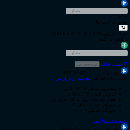
RSR
موجودی کیف پول
قیمت تقریبی
1 RSR ≈ 0.001287 USDT
دریافت می‌کنم
USDT
قیمت هدف
ثبت سفارش
رزرو رایتس
/ تتر
RSR / USDT
1.66٪
0.001285 تتر
معامله در بازار تتر
بیشترین قیمت
0.001331 تتر
کمترین قیمت
0.001235 تتر
حجم معاملات روزانه
5.94 هزار تتر
تغییرات روزانه
1.66٪
تغییرات هفتگی
5.31٪
معامله در بازار تتر
رزرو رایتس
/ تومان
RSR / IRT