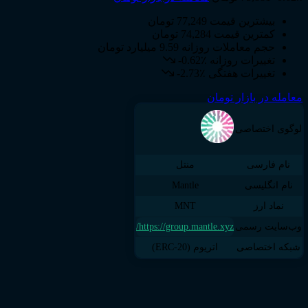
بیشترین قیمت
77,249 تومان
کمترین قیمت
74,284 تومان
حجم معاملات روزانه
9.59 میلیارد تومان
تغییرات روزانه
-0.62٪
تغییرات هفتگی
-2.73٪
معامله در بازار تومان
لوگوی اختصاصی
نام فارسی
منتل
نام انگلیسی
Mantle
نماد ارز
MNT
وب‌سایت رسمی
https://group.mantle.xyz/
شبکه اختصاصی
اتریوم (ERC-20)