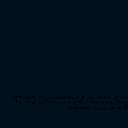
احی شده‌است. این شبکه از معماری ماژولار بهره می‌برد که اجزای مختلف
مانند اجرای تراکنش‌ها، ثبت نهایی و ذخیره‌سازی داده‌ها را از یکدیگر جدا می‌کند تا انعطاف‌پذیری و قابلیت ارتقاء بیشتری فراهم شود. توکن بومی این شبکه با نماد MNT شناخته می‌شود. کاربران با خرید ارز
های پاداش مشارکت داشته‌باشند.