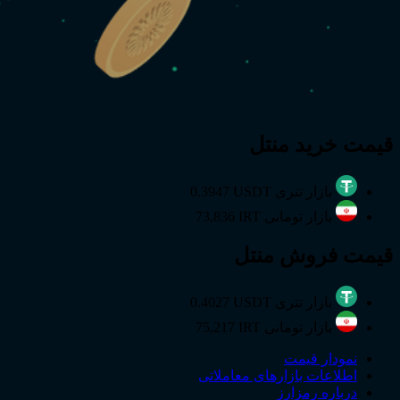
قیمت
خرید
منتل
بازار تتری
0.3947 USDT
بازار تومانی
73,836 IRT
قیمت
فروش
منتل
بازار تتری
0.4027 USDT
بازار تومانی
75,217 IRT
نمودار قیمت
اطلاعات بازارهای معاملاتی
درباره رمزارز