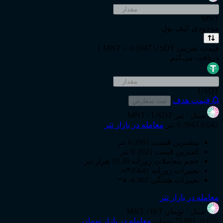
MNT
موجودی کیف پول
قیمت تقریبی
1 MNT ≈ 0.3947 USDT
دریافت می‌کنم
USDT
قیمت هدف
ثبت سفارش
منتل
/ تتر
MNT / USDT
0.64٪
0.3943 تتر
معامله در بازار تتر
بیشترین قیمت
0.3981 تتر
کمترین قیمت
0.3921 تتر
حجم معاملات روزانه
19.38 هزار تتر
تغییرات روزانه
0.64٪
تغییرات هفتگی
-4.36٪
معامله در بازار تتر
منتل
/ تومان
MNT / IRT
-0.62٪
75,881 تومان
معامله در بازار تومان