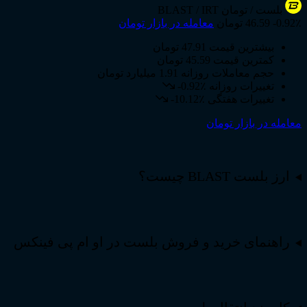
بلست
/ تومان
BLAST / IRT
-0.92٪
46.59 تومان
معامله در بازار تومان
بیشترین قیمت
47.91 تومان
کمترین قیمت
45.59 تومان
حجم معاملات روزانه
1.91 میلیارد تومان
تغییرات روزانه
-0.92٪
تغییرات هفتگی
-10.12٪
معامله در بازار تومان
ارز بلست BLAST چیست؟
راهنمای خرید و فروش بلست در او ام پی فینکس