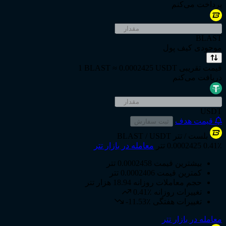
پرداخت می‌کنم
BLAST
موجودی کیف پول
قیمت تقریبی
1 BLAST ≈ 0.0002425 USDT
دریافت می‌کنم
USDT
قیمت هدف
ثبت سفارش
بلست
/ تتر
BLAST / USDT
0.41٪
0.0002425 تتر
معامله در بازار تتر
بیشترین قیمت
0.0002458 تتر
کمترین قیمت
0.0002406 تتر
حجم معاملات روزانه
18.94 هزار تتر
تغییرات روزانه
0.41٪
تغییرات هفتگی
-11.53٪
معامله در بازار تتر