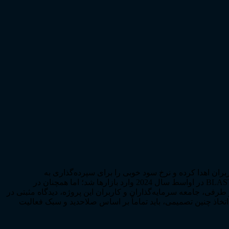
 اتریوم، سود استیک ارز ETH و استیبل کوین‌ها را مستقیماً به کاربران اهدا کرده و نرخ سود خوبی را برای سپرده‌گذاری به
سرمایه‌گذاران ارائه می‌دهد. این ویژگی منحصربه‌فرد، باعث شده در مدت کمی کاربران زیادی به بازار ارز BLAST روی آورند. ارز دیجیتال BLAST در اواسط سال 2024 وارد بازارها شد؛ اما همچنان در
نظیر بایننس و اوکی‌اکس لیست نشده است. این اتفاق می‌تواند منجر به رشد قابل توجهی در قیمت ارز BLAST شود. از طرفی، جامعه سرمایه‌گذاران و کاربران این پروژه، دیدگاه مثبتی در
شد. البته که اتخاذ چنین تصمیمی، باید تماماً بر اساس صلاحدید و سبک فعالیت